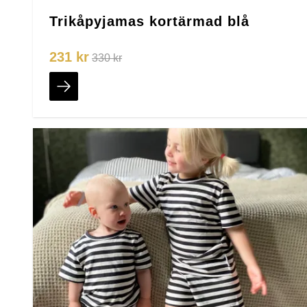
Trikåpyjamas kortärmad blå
231 kr
330 kr