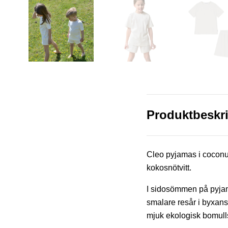
Produktbeskr
Cleo pyjamas i coconut 
kokosnötvitt.
I sidosömmen på pyjama
smalare resår i byxans m
mjuk ekologisk bomulls