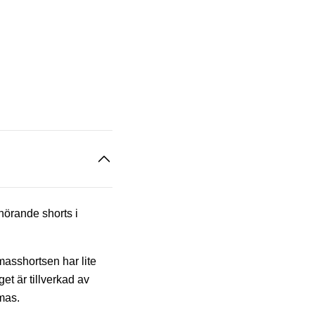
lhörande shorts i
asshortsen har lite
get är tillverkad av
mas.