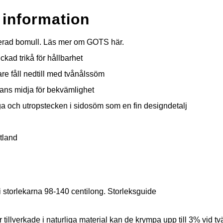
 information
erad bomull.
Läs mer om GOTS här.
ickad trikå för hållbarhet
e fåll nedtill med tvånålssöm
xans midja för bekvämlighet
ga och utropstecken i sidosöm som en fin designdetalj
stland
 i storlekarna 98-140 centilong.
Storleksguide
 tillverkade i naturliga material kan de krympa upp till 3% vid tvä