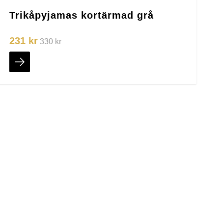
Trikåpyjamas kortärmad grå
231 kr
330 kr