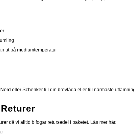
er
tumling
an ut på mediumtemperatur
rd eller Schenker till din brevlåda eller till närmaste utlämnin
 Returer
rer då vi alltid bifogar retursedel i paketet.
Läs mer här.
ar