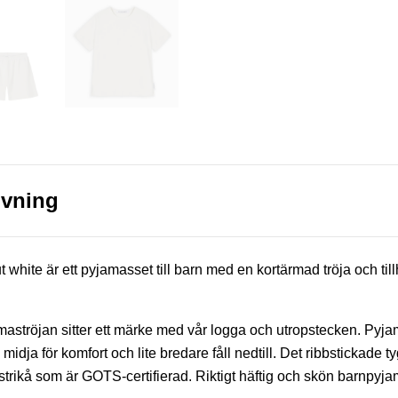
ivning
white är ett pyjamasset till barn med en kortärmad tröja och til
ströjan sitter ett märke med vår logga och utropstecken. Pyjam
idja för komfort och lite bredare fåll nedtill. Det ribbstickade ty
trikå som är GOTS-certifierad. Riktigt häftig och skön barnpyja