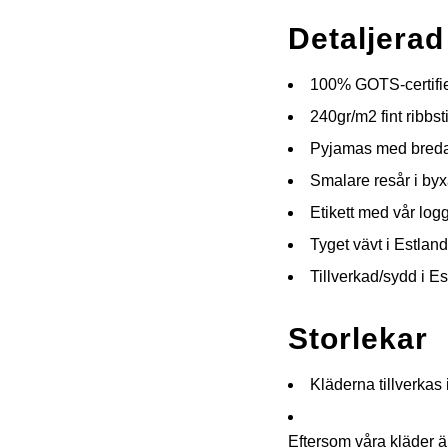
Detaljerad
100% GOTS-certifi
240gr/m2 fint ribbst
Pyjamas med bredar
Smalare resår i by
Etikett med vår log
Tyget vävt i Estland
Tillverkad/sydd i E
Storlekar
Kläderna tillverkas
Eftersom våra kläder är