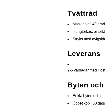
Tvättråd
Maskintvätt 40 grad
Hängtorkas, ej tork
Stryks med avigsid
Leverans
2-5 vardagar med PostNo
Byten och
Enkla byten och retu
Öppet köp i 30 dag