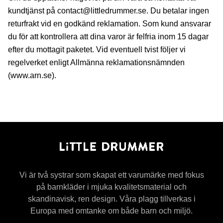
kundtjänst på
contact@littledrummer.se
. Du betalar ingen
returfrakt vid en godkänd reklamation. Som kund ansvarar
du för att kontrollera att dina varor är felfria inom 15 dagar
efter du mottagit paketet. Vid eventuell tvist följer vi
regelverket enligt Allmänna reklamationsnämnden
(www.arn.se)
.
Vi är två systrar som skapat ett varumärke med fokus
på barnkläder i mjuka kvalitetsmaterial och
skandinavisk, ren design. Våra plagg tillverkas i
Europa med omtanke om både barn och miljö.